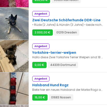
Angebot
Zwei Deutsche Schäferhunde DDR-Line
• Rüde (2 Jahre) & Hündin (3 Jahre) • beide nicht kastriert • leistungsstark ,lernfähig & wachsam • auf Kommando zuverlässig abrufbar • für Hundesport & Wachschutz geeignet
2.000,00 €
01219 Dresden
Angebot
Yorkshire-terrier-welpen
Hallo diese Zwei Yorkshire Terrier Welpen sind 18 Wochen alt, geboren am 20.11.2021 es sind Brüder aus einem Wurf. Gerne möchte ich diese kleinen zusammen verkaufen aber im fall auch einzeln.
0,00 €
44339 Dortmund
Angebot
Halsband Hund Rogz
Biete hier ein neues Halsband der Marke Rogz an ( mit Preisschild) Versand möglich Gr XXL
15,00 €
01683 Nossen