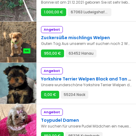
Bonnie ist am 21.12.2021 geboren Sie ist sehr liebevoll verschmust und verspielt. Im Umgang mit Kindern ist sie sehr liebevoll . Sie ist gechipt geimpft und entwurmt Aus Privaten Gründen abzugeben. Bei Interesse gerne melden Sie bekommt aufjedenfall uhren Sachen mit
1.000,00 €
67063 Ludwigshafen am Rhein
Angebot
Zuckersüße mischlings Welpen
Guten Tag Aus unserem wurf suchen noch 2 Welpen ein Zuhause Mama pinscher dackel Papa Chihauhau Unsere kleinen werden bei Abgabe entwurmt geimpft gechipt haben einen Blauen E-U Pass Sie werden gut sozialisiert wachsen mit Kindern auf und kennen andere Hunde Abgabe ist am 24.04.2022 Eine resavierung mit 200€ Anzahlung und Kaufvertrag ist möglich Bei ernsthaften Interesse dürfen Sie sich gerne telefonisch melden : 01778929147.
950,00 €
63452 Hanau
Angebot
Yorkshire Terrier Welpen Black and Tan mit Ahnentafel
Unsere wunderschöne Yorkshire Terrier Welpen dürfen ab sofort besucht und resserviert werden und ab dem 24.04.22 in ihr neues Zuhause umziehen. Unsere Welpen wachsen in unserem Haus absolut frei auf, sie kennen weder einen Käfig noch sind sie von uns weg gesperrt, toben und spielen den ganzen Tag durchs Haus, haben den Bezug zur Familie. Bei Abgabe ab der 9.-10. Lebenswoche sind Sie daher bestens sozialisiert und gut auf ihr späteres Leben in einer neue Familie vorbereitet. Sie kennen andere Hunden, Katzen und sind auch an das Autofahren gewöhnt. Wenn unsere Welpen in ihr neues Zuhause umziehen sind sie regelmäßig entwurmt, altersgemäß geimpft, geschippt und haben einen EU-Heimtierpass. Für Fragen oder auch einen Besichtigungstermin stehen wir Ihnen gerne telefonisch zur Verfügung. Wir bevorzugen den telefonischen Kontakt da im persönlichen Gespräch alle Fragen am besten beantwortet werden können.
0,00 €
55234 Nack
Angebot
Toypudel Damen
Wir suchen für unsere Pudel Mädchen ein neues Zuhause. Können Alleine oder zu Zweit ausziehen. Da ich bei meinen neuen Hundeeltern immer dazu sage:"Wenn Sie aus irgendeinem Grund den Hund nicht mehr behalten können, Gerne wieder an mich zurück." Habe ich jetzt 3 ältere Pudelmädchen abzugeben. Bitte schreiben Sie etwas über das neue Zuhause z.B. Wie das Pudelchen bei Ihnen in Zukunft leben wird.
850,00 €
95326 Kulmbach