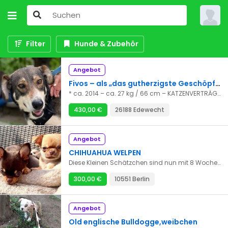
Filter
Hunde & Zubehör
Angebot
Fivos – als „das gutherzigste Geschöpf auf Erden" bezeichneten ihn seine Betreuer in Griechenland
* ca. 2014 – ca. 27 kg / 66 cm – KATZENVERTRÄGLICH – noch nicht kastriert – Drama/ aus Griechenland zur Zeit in 26188 Edewecht 14.03.2022: Der liebe Fivos ist ein Hund, der sich ganz schnell äußerst eng an seine Menschen bindet – des Menschen bester Freund, das trifft bei ihm komplett zu. - Ansprechpartnerin: Brigitte Meschkat Tel. 06192 - 6726 Mobil 0173 - 32 88 99 0 Email b.meschkat@stray-ev.de Zugleich ist er in seinen Liebesbeweisen oft etwas ungestüm und unbeholfen, er weiß nicht so recht, wie er seine Zuneigung ausdrücken soll. Endlich dazugehören zu dürfen, das ist für ihn einfach wunderbar. Anderen Hunden gegenüber ist er sehr sozial. Er ist alles andere als ein Stubenhocker. In Griechenland hat er nie in einem Haus gelebt und bei seiner jetzigen Familie möchte er gern sehr viel Zeit im Garten verbringen. Ein Zuhause bei Menschen, die noch ein oder zwei Hunde sowie einen größeren Garten haben, das wäre perfekt für den rundherum lieben Fivos. Daher wird nun ein neues Zuhause für ihn gesucht. Fivos‘ Geschichte in Kürze: Über Fivos‘ junge Jahre wissen wir nichts. Aber es ist ziemlich sicher, dass er ausgesetzt wurde, denn er war von der ersten Begegnung an sehr offen und freundlich zu den Menschen. Seit 2019 ist er in der Obhut der Animal Friends of Drama und sucht jetzt über uns ein Zuhause. Das sollte nicht lange dauern, denn Fivos ist „der perfekte“ Hund. (22.11.2021) 22.11.2021: Als die Tierschützer der Animal Friends of Drama Fivos zum ersten Mal trafen, streunte er durch die Vororte der nordgriechischen Stadt Drama. Da Fivos von Anfang an sehr freundlich zu den Freiwilligen war (wie er zu allen Menschen ist), gingen die Animal Friends of Drama davon aus, dass er früher in einer Familie lebte und dann ausgesetzt wurde. Das übliche, traurige und für uns unbegreifliche Schicksal unzähliger Hunde .... Als die Freiwilligen der Animal Friends of Drama Fivos Ende 2018 nach längerer Zeit wieder sahen, hatte er stark an Gewicht verloren hatte und lahmte. Sein Zustand war wirklich schlecht, und so brachten die Tierschützer ihn zum Tierarzt, leider nur in die städtische Tierklinik, denn umfangreiche teure Untersuchungen konnte sich der Verein nicht leisten. Trotz der nur notdürftigen tierärztlichen Versorgung schaffte Fivos es, gesund zu werden, und die Animal Friends of Drama fanden eine Unterbringungsmöglichkeit für Fivos. Jetzt haben die Animal Friends of Drama uns gebeten, für Fivos eine Familie zu suchen. Geliebtes Familienmitglied – das ist das, was Fivos verdient hat. Denn er ist einfach nur „perfekt“, „Fivos ist das gutherzigste Geschöpf auf Erden“ schreiben die Animal Friends of Drama. Noch nie hat Fivos Probleme mit einem der anderen Hunde in seiner Pflegestelle gehabt, im Gegenteil, alle wollen mit Fivos befreundet sein. Er hat noch nie Streit gehabt, nicht einmal um Futter. Er ist sehr freundlich zu Menschen, und er liebt die Nähe zu Menschen. Er ist katzenverträglich. Er hat sehr gute Manieren, sowohl im Haus als auch auf Spaziergängen. Er bellt nie ohne Grund, und er ist sehr geduldig. Er ist fit und gesund und liebt Spaziergänge. Welchen Grund also sollte es geben, Fivos nicht in IHRER Familie willkommen zu heißen? Richtig! Keinen!! 380 € Schutzgebühr + 50 € Transportkosten
430,00 €
26188 Edewecht
Angebot
CHIHUAHUA WELPEN
Diese Kleinen Schätzchen sind nun mit 8 Wochen schön langsam auf der Suche nach ihrem neuen Zuhause . Sie dürfen mit 12 Wochen in ihr neues Zuhause mit ihrem Starter Set u ihrer Ahnentafel plus Impfausweis ziehen. Näheres sehr gerne telefonisch Weitere Angaben: Rüde, braun, Wurf, Ahnentafel vorhanden, aus Zucht, entwurmt, gechipt, geimpft, für Hundeanfänger geeignet, verträglich mit Katzen, Familienhund, für Senioren geeignet. WHATSAPP +2376-75615808
300,00 €
10551 Berlin
Angebot
Old englische Bulldogge,weibchen