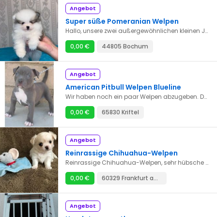
Angebot
Super süße Pomeranian Welpen
Hallo, unsere zwei außergewöhnlichen kleinen Jungen und ein Mädchen Nina und Randy suchen ein wunderbares neues Zuhause! Du hast eine wunderschöne, die beiden Süßen sind verspielt und kinderlieb! Sie haben auch einen Heimtierpass und einen tollen Stammbaum! Sie sind ärztlich untersucht und gesund. Sie wurden gechipt und geimpft. Sie wurden auch zweimal entwurmt. Die beiden Kleinen und wir freuen uns darauf, Sie kennenzulernen und Ihnen viel Freude mit dem Welpen zu bereiten!! chriselda770@gmail.com
0,00 €
44805 Bochum
Angebot
American Pitbull Welpen Blueline
Wir haben noch ein paar Welpen abzugeben. Du bist jetzt fast 11 Wochen alt und bereit zur Abgabe. Unsere wunderbaren Welpen haben unser Leben bereichert. Alle sind fit und bester Gesundheit. Sie sind entwurmt, gechipt und geimpft. Bei der Lieferung erhalten Sie einen EU-Pass, Halsband + Leine, eine Decke, die nach Mama riecht und Essen für die ersten Tage zum Bewegen. Sie wachsen in einer Familie mit Kindern auf und lernen auch Katzen kennen. Sie werden bestens sozialisiert und an alles im Alltag gewöhnt, vom Autofahren über Staubsaugen, Bahn- und Busfahren bis hin zum Kennenlernen der Innenstadt. Es sind noch Männchen und Weibchen zu haben. kontaktieren sie uns bei ernsthaftem interesse. Es muss eine Anzahlung geleistet werden. Die Restzahlung wird bei Abholung bar bezahlt. Die Anzahlung wird zurückerstattet, wenn der Kauf storniert wird !!! Senden Sie uns eine E-Mail für weitere Informationen. chriselda770@gmail.com
0,00 €
65830 Kriftel
Angebot
Reinrassige Chihuahua-Welpen
Reinrassige Chihuahua-Welpen, sehr hübsche Chihuahuas in Farben, die nicht jeder an der Leine führt. Rüden und Hündinnen vom Züchter mit langjähriger Zucht- und Ausstellungserfahrung, die mit Impfungen und Papieren befreundet sind. Die Kleine ist geimpft, entwurmt und gechipt und hat auch einen blauen EU-Pass. Kontaktieren Sie uns für weitere Informationen
0,00 €
60329 Frankfurt am Main
Angebot